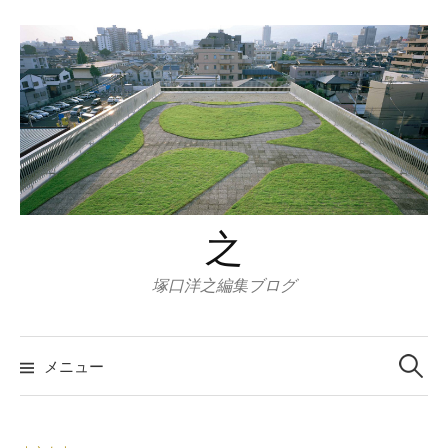
コ
ン
テ
ン
ツ
へ
ス
キ
ッ
之
プ
塚口洋之編集ブログ
検
索:
メニュー