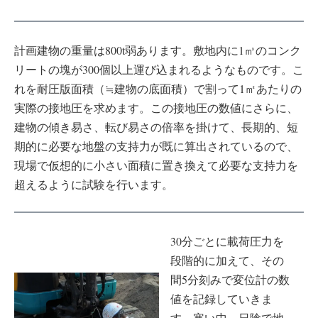
計画建物の重量は800t弱あります。敷地内に1㎥のコンク
リートの塊が300個以上運び込まれるようなものです。こ
れを耐圧版面積（≒建物の底面積）で割って1㎡あたりの
実際の接地圧を求めます。この接地圧の数値にさらに、
建物の傾き易さ、転び易さの倍率を掛けて、長期的、短
期的に必要な地盤の支持力が既に算出されているので、
現場で仮想的に小さい面積に置き換えて必要な支持力を
超えるように試験を行います。
30分ごとに載荷圧力を
段階的に加えて、その
間5分刻みで変位計の数
値を記録していきま
す。寒い中、日陰で地