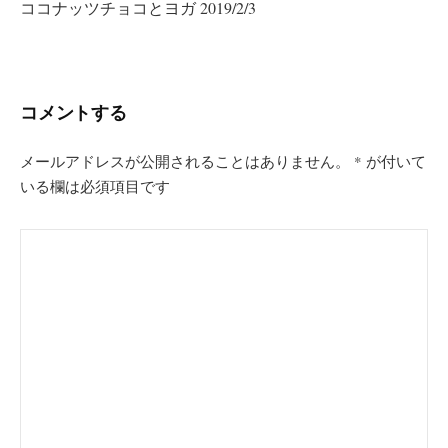
ココナッツチョコとヨガ 2019/2/3
ゲ
ー
シ
コメントする
ョ
ン
メールアドレスが公開されることはありません。
*
が付いて
いる欄は必須項目です