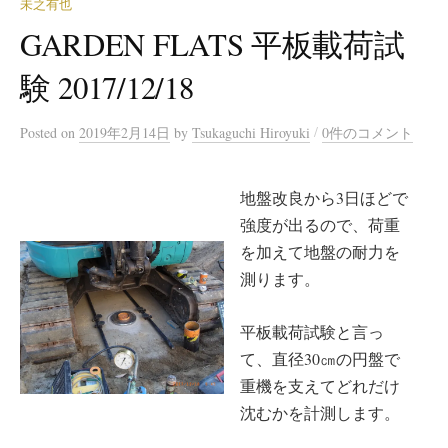
未之有也
GARDEN FLATS 平板載荷試
験 2017/12/18
/
Posted
on
2019年2月14日
by
Tsukaguchi Hiroyuki
0件のコメント
地盤改良から3日ほどで
強度が出るので、荷重
を加えて地盤の耐力を
測ります。
平板載荷試験と言っ
て、直径30㎝の円盤で
重機を支えてどれだけ
沈むかを計測します。